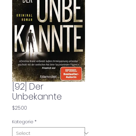
[92] Der
Unbekannte
Price
$25.00
Kategorie
*