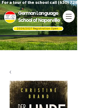
For a tour of the school call (630) 728-3823
German Language
School of Naperville
2026/2027 Registration Open