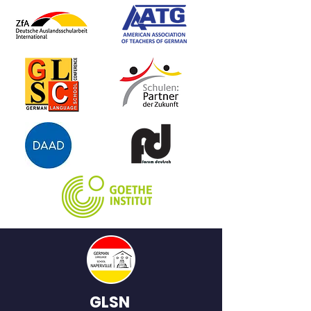
Wahrheit? Der vierte Fall für das
Schweizer Ermittlerduo Milla Nova
und Sandro Bandini! Nathaniel ist
blind – seit seinem elften
Lebensjahr, als sein Vater die
gesamte Familie tötete und nur
Nathaniel verletzt überlebte. So
hat es ihm die Polizei erzählt, an
die Geschichte glaubt Nathaniel
seit nun drei Jahrzehnten. Er
beschließt, sich endlich seiner
traumatischen Vergangenheit zu
stellen und verlangt Einsicht in
die Fallakten. Doch die
Unterlagen offenbaren
Ungereimtheiten. Es scheint, als
ob die Polizei etwas, was damals
geschah, unter Verschluss
halten möchte. Nathaniel
realisiert, dass der wahre Mörder
seiner Familie womöglich noch
GLSN
immer auf freiem Fuß ist – und