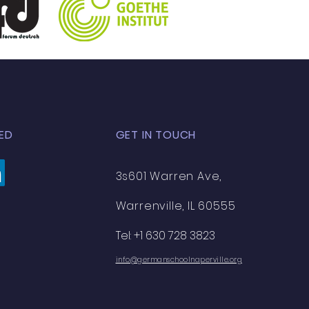
ED
GET IN TOUCH
3s601 Warren Ave,
Warrenville, IL 60555
Tel: +1 630 728 3823
info@germanschoolnaperville.org