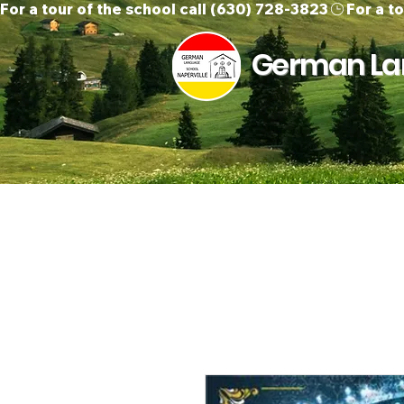
For a tour of the school call (630) 728-3823
German Lan
Home
About Us
O