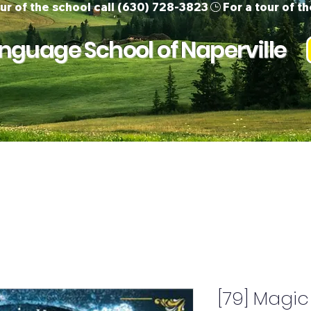
guage School of Naperville
ur Team
Children
Adults
Support 
[79] Magic