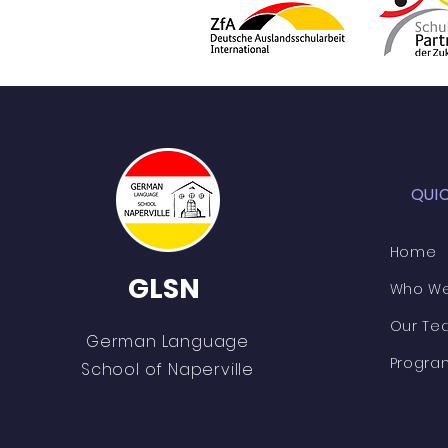
QUI
Home
GLSN
Who We
Our Te
German Language
Progra
School of Naperville