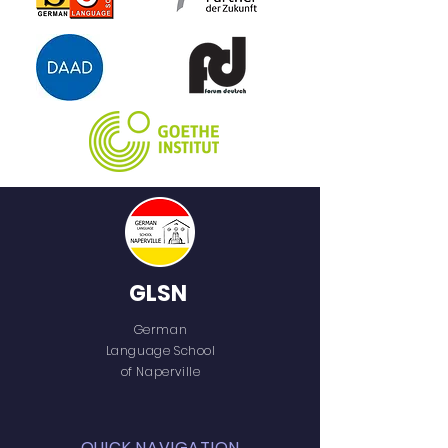
Hühnerhaus, im Pferdestall, im
Garten und auf der Weide.
GLSN
German
Language School
of Naperville
QUICK NAVIGATION