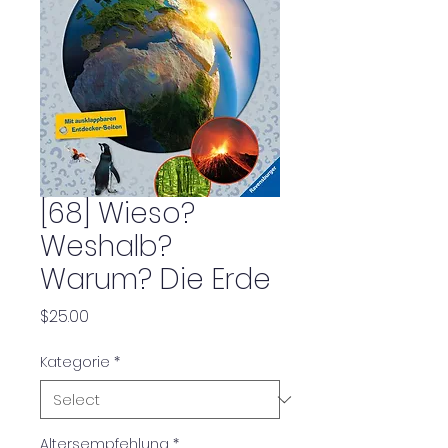
[68] Wieso?
Weshalb?
Warum? Die Erde
Price
$25.00
Kategorie
*
Altersempfehlung
*