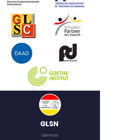
Warum wird es abends dunkel?
Wie kommt das Salz ins Meer? In
diesem Buch erkunden Kinder
Gebirge, Höhlen, Wüsten und
Wälder, besteigen mithilfe
ausklappbarer Entdeckerseiten
Vulkane und tauchen in die
Tiefsee ein. Sie erfahren zudem,
wie wir tagtäglich selbst einen
Beitrag zum Schutz unseres
einzigartigen Planeten leisten
können.
GLSN
German