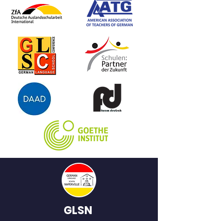
echte Superheldin mit
besonderen Fähigkeiten.
GLSN