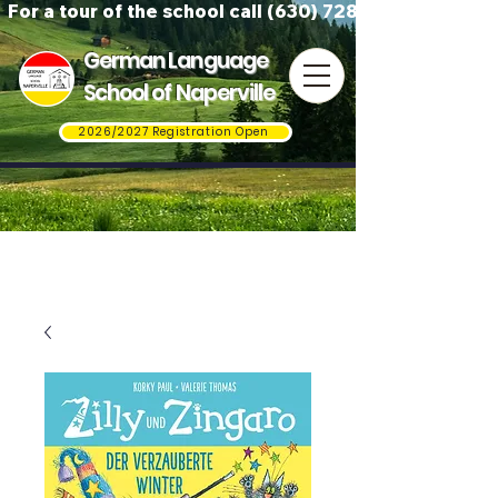
For a tour of the school call (630) 728-3823
German Language
School of Naperville
2026/2027 Registration Open