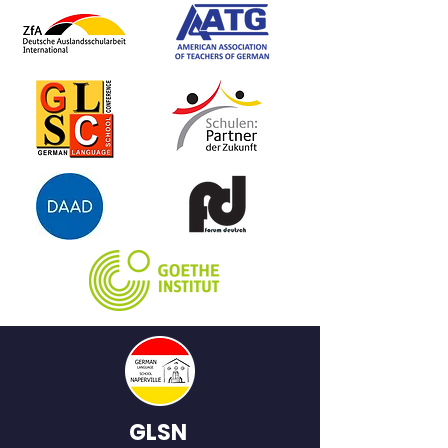
Kater Zingaro. Große
Wimmelbilder mit vielen witzigen
Details begeistern Kinder ab 4
und auch Leseanfänger.
GLSN