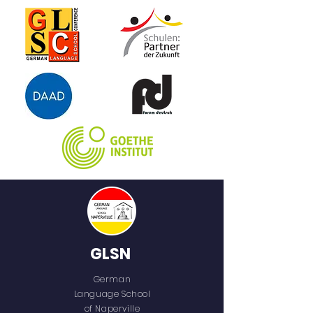
sie zum Bauernhof zurück und
sucht sich allerlei Dinge, um sich
in ihrer Höhle gemütlich
einzurichten.
GLSN
German
Language School
of Naperville