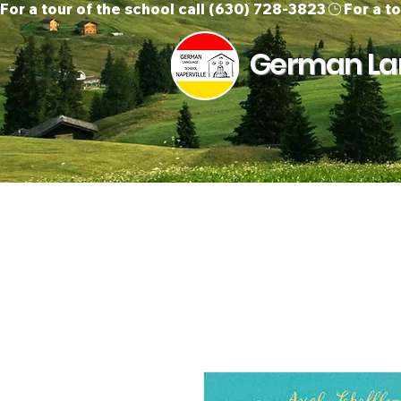
For a tour of the school call (630) 728-3823
German Lan
Home
About Us
O