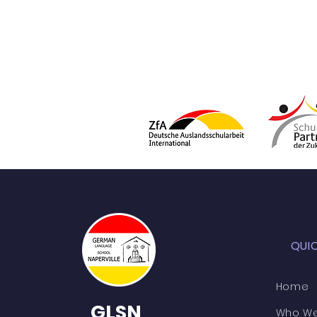
QUI
Home
GLSN
Who We