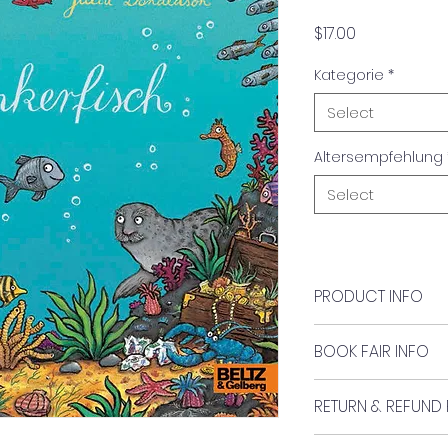
Price
$17.00
Kategorie
*
Select
Altersempfehlung
Select
PRODUCT INFO
Author:
BOOK FAIR INFO
Axel Scheffler
Book #36
Verlag:
RETURN & REFUND 
Beltz & Gelberg
No returns of refun