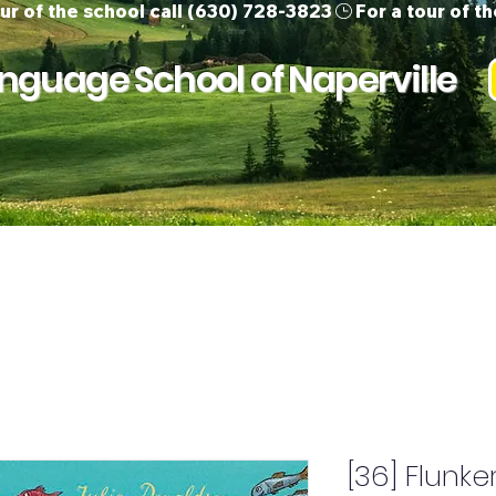
guage School of Naperville
ur Team
Children
Adults
Support 
[36] Flunke