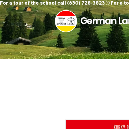
For a tour of the school call (630) 728-3823
German Lan
Home
About Us
O