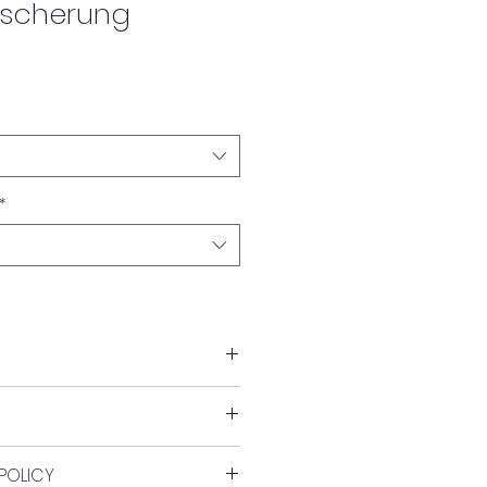
escherung
*
POLICY