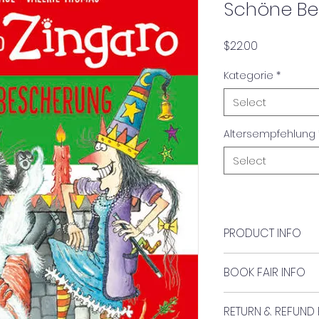
Schöne B
Price
$22.00
Kategorie
*
Select
Altersempfehlung
Select
PRODUCT INFO
Author:
BOOK FAIR INFO
Korky Paul
Book #33
Verlag:
RETURN & REFUND 