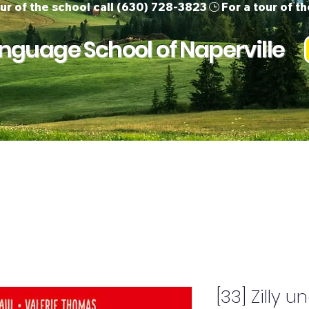
guage School of Naperville
ur Team
Children
Adults
Support 
[33] Zilly 