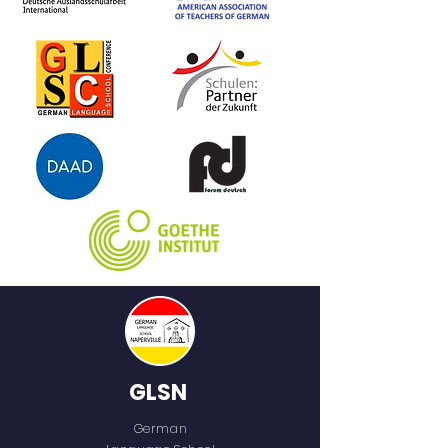
Begegnung mit dem Thema
Essen
GLSN
German