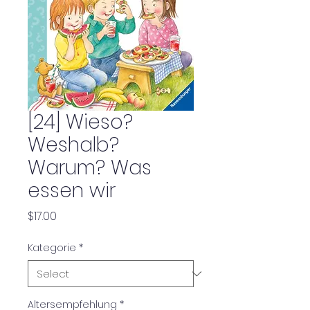
[24] Wieso?
Weshalb?
Warum? Was
essen wir
Price
$17.00
Kategorie
*
Altersempfehlung
*