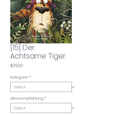
[15] Der
Achtsame Tiger
Price
$39.00
Kategorie
*
Altersempfehlung
*