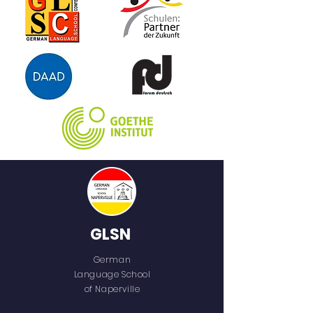
zeigt der Tiger sein wahres Ich. Er
wird zum achtsamen Tiger, den
nichts davon abhält, etwas
aufzuschlitzen: beispielsweise
Obst, damit der kleine Elefant
seinen Salat bekommt.
Außerdem schleicht er herum,
um Orang-Utans zu frisieren,
Ameisen zum perfekten Bau zu
verhelfen, mit Tapiren zu tanzen
oder um Papageien-Eier
behutsam auszubrüten. So viele
gute Taten machen dann sogar
einen achtsamen Tiger sehr
müde.
GLSN
German
Language School
of Naperville