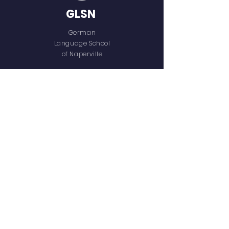
ebenso einen traumatischen
GLSN
Schicksalsschlag verkraften
muss.
German
Language School
of Naperville
QUICK NAVIGATION
Home
Who We Are
Our Team
Programs
Registration
Support us
Contact