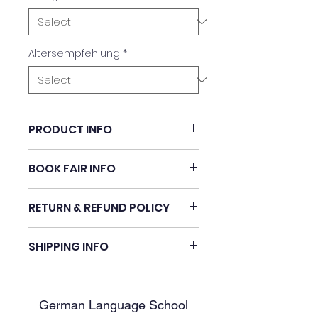
Altersempfehlung
*
PRODUCT INFO
Author:
BOOK FAIR INFO
Susanna Tamarco
Book #90
Verlag:
RETURN & REFUND POLICY
Harper Collins
No returns of refunds.
Kategorie / Altersempfehlung:
SHIPPING INFO
Erwachsene (Erw)
Pickup at GLSN Naperville.
Beschreibung:
German Language School
Der neue Roman der