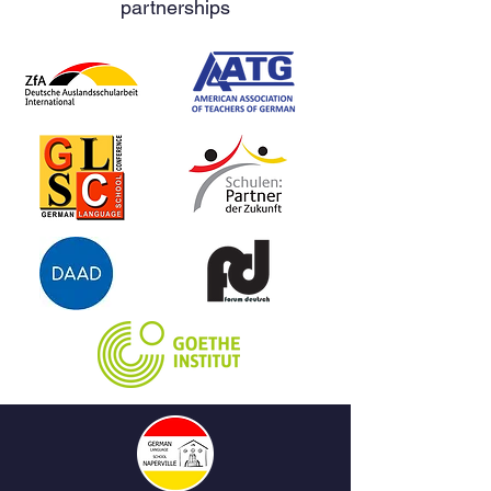
italienischen Bestsellerautorin –
partnerships
endlich auf Deutsch 1978: Auf
einer Überfahrt von Venedig
nach Piräus begegnen sich Edith
und Andrea; sie, die gerade
Abitur gemacht hat, er, Kapitän
des Schiffes. Andrea ist von
Ediths rebellischer Art fasziniert. Er
löst seine Verlobung. Doch Edith
gibt ihm keinerlei Sicherheit, und
als Andrea ihr einen
Heiratsantrag macht, weist sie
ihn schroff zurück. Ihre Wege
trennen sich. Doch das
unsichtbare Band des Lebens
führt sie wieder zusammen.
Jahre später begegnen sie sich
erneut, zunächst verbunden
durch eine innige Freundschaft,
die bald in eine tiefe Liebe
mündet. Eine Liebe, die
unerwartetes Glück schenkt und