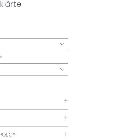
klärte
*
POLICY