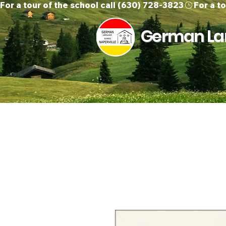
For a tour of the school call (630) 728-3823
German Lan
Home
About Us
O