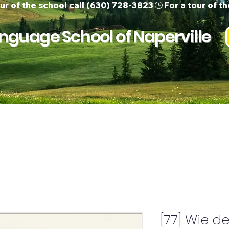
guage School of Naperville
ur Team
Children
Adults
Support 
[77] Wie d