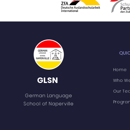
QUI
Home
GLSN
Who We
Our Te
German Language
Progra
School of Naperville