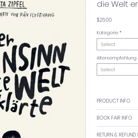
die Welt er
Price
$25.00
Kategorie
*
Select
Altersempfehlung
Select
PRODUCT INFO
Author:
BOOK FAIR INFO
Dita Zipfel
Book #77
Verlag:
RETURN & REFUND 