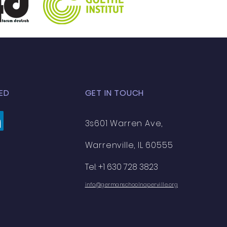
ED
GET IN TOUCH
3s601 Warren Ave,
Warrenville, IL 60555
Tel: +1 630 728 3823
info@germanschoolnaperville.org