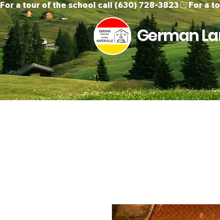
For a tour of the school call (630) 728-3823
German Lan
Home
About Us