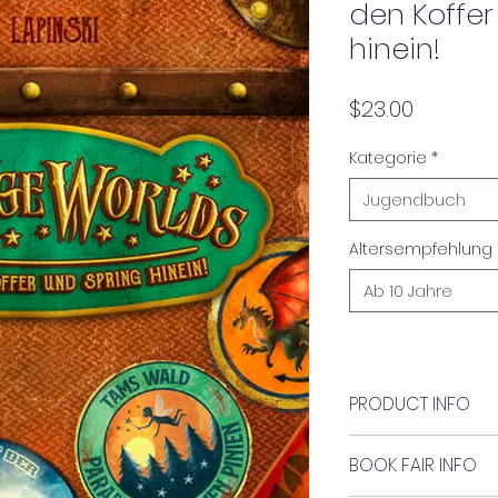
den Koffer
hinein!
Price
$23.00
Kategorie
*
Jugendbuch
Altersempfehlung
Ab 10 Jahre
PRODUCT INFO
Author:
BOOK FAIR INFO
L. D. Lapinski