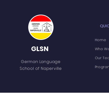
QUI
Home
GLSN
Who We
Our Te
German Language
Progra
School of Naperville