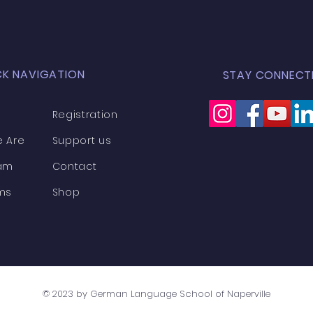
Gefahr. Und Flick 
kann ...
CK NAVIGATION
STAY CONNECT
Registration
 Are
Support us
am
Contact
ms
Shop
© 2023 by German Language School of Naperville