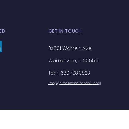
ist die Einzige, die sie retten
ED
GET IN TOUCH
3s601 Warren Ave,
Warrenville, IL 60555
Tel: +1 630 728 3823
info@germanschoolnaperville.org