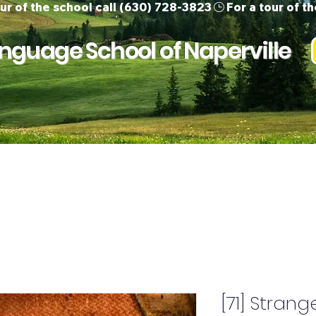
guage School of Naperville
Our Team
Children
Adults
Support
[71] Stran