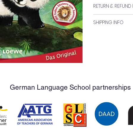
Book #59
Verlag:
RETURN & REFUND 
Loewe
No returns of refun
Kategorie / Alters
SHIPPING INFO
Erstleser (6+)
Pickup at GLSN Nape
Beschreibung:
Panda Tao und Äff
Pause auf ihrem L
Mino ist gemein und
braucht, sind Tao 
drei Freunde? Lese
den Erstlesebüche
1. Klasse. Die Kind
German Language School partnerships
mit vielen Extras 
ab 6 Jahren.