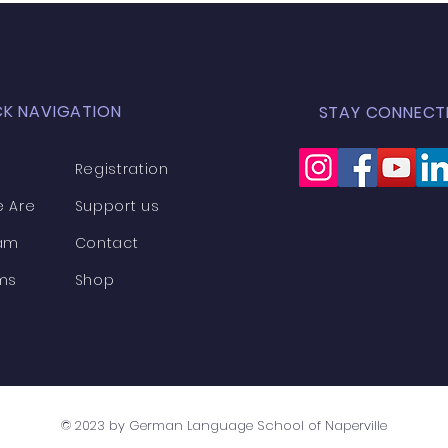
CK NAVIGATION
STAY CONNECT
Registration
 Are
Support us
am
Contact
ms
Shop
© 2023 by German Language School of Naperville