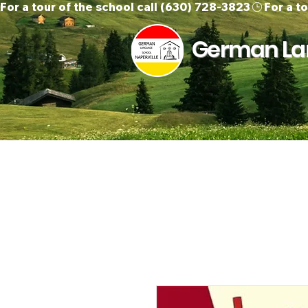
For a tour of the school call (630) 728-3823
German Lan
Home
About Us
O