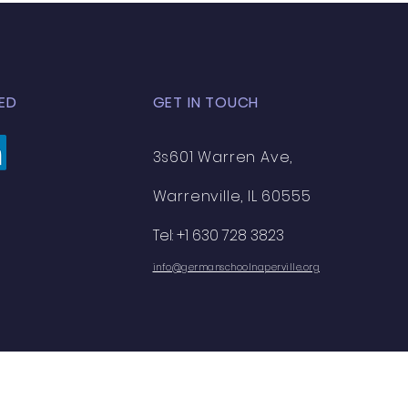
ED
GET IN TOUCH
3s601 Warren Ave,
Warrenville, IL 60555
Tel: +1 630 728 3823
info@germanschoolnaperville.org