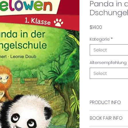
Panda in 
Dschungel
Price
$14.00
Kategorie
*
Select
Altersempfehlung
Select
PRODUCT INFO
Author:
BOOK FAIR INFO
Katja Richert