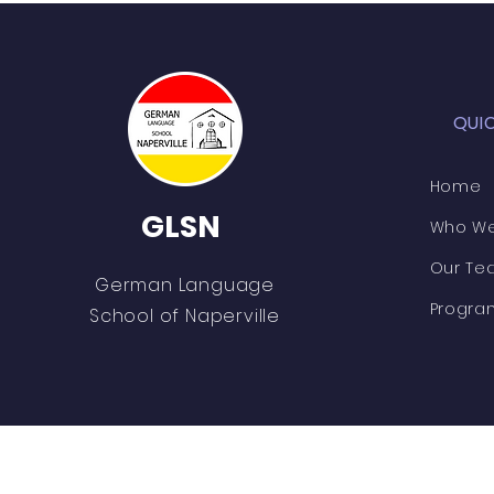
QUI
Home
GLSN
Who We
Our Te
German Language
Progra
School of Naperville