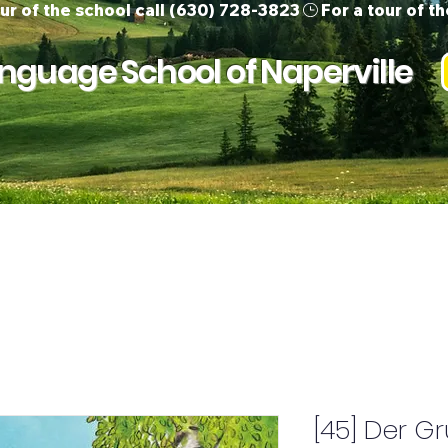
guage School of Naperville
ur Team
Children
Adults
Support 
[45] Der Gr