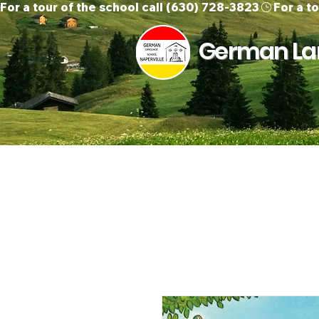
For a tour of the school call (630) 728-3823
German Lan
Home
About Us
O