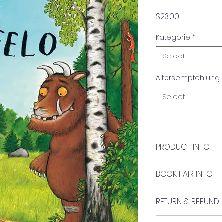
Price
$23.00
Kategorie
*
Select
Altersempfehlung
Select
PRODUCT INFO
Author:
BOOK FAIR INFO
A. Scheffler/J. Don
Book #45
Verlag:
RETURN & REFUND 
Beltz & Gelberg
No returns of refun