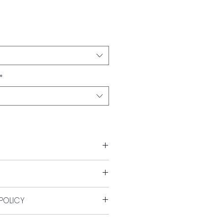
*
aldson
POLICY
ds.