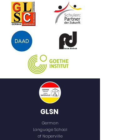
steckt. Und – SCHWUPPS –
befindet sich Marla ganz tief
zwischen den Buchseiten.
GLSN
German
Language School
of Naperville